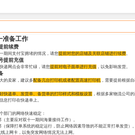
一准备工作
提前续费
一期间支付宝拥堵的情况，请您
提前对您的店铺及关联店铺进行续费
。
号
提前充值
快递网点会非常忙碌，请您
提前对电子面单进行充值
，以免影响发货。
备
大的卖家，建议多
配备几台打印机或者配置高速打印机
，需要提前根据自
好快递单、发货单、备货单的打印样式和模板设置
，根据多家物流公司的
信息打印在快递单上。
个部门的网络快速稳定：
部（主要应对双十一期间海量接待工作）。
部（保障打单系统的稳定运行，防止网络因素导致的不能正常打单发货）
无线上网卡，以免突发网络情况无法上网。