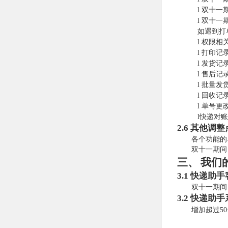
l
双十一
l
双十一
如遇到打
l
权限相
l
打印记
l
发货记
l
售后记
l
批量发
l
回收记
l
单号更
l
快递对账
2.6
其他调整
各个功能的
双十一期间
三、
我们
3.1
快递助手
双十一期间
3.2
快递助手
增加超过5