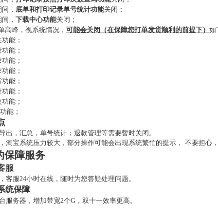
期间，
底单和打印记录单号统计功能
关闭；
期间，
下载中心功能
关闭；
单高峰，视系统情况，
可能会关闭（在保障您打单发货顺利的前提下）
如
关功能；
录功能；
录功能；
录功能；
货功能；
录功能；
改功能；
功能；
点
导出，汇总，单号统计；退款管理等需要暂时关闭。
，淘宝系统压力较大，部分操作可能会出现系统繁忙的提示， 不要担心
的保障服务
客服
，客服24小时在线，随时为您答疑处理问题。
系统保障
0台服务器，增加带宽2个G，双十一效率更高。