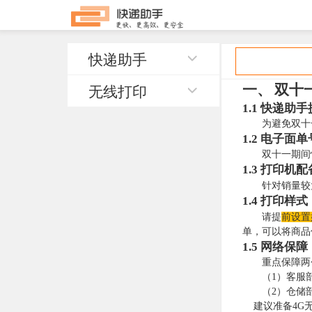
快递助手
无线打印
一、
双十
1.1
快递助手
为避免双十
1.2
电子面单
双十一期间
1.3
打印机配
针对销量较
1.4
打印样式
请提
前设置
单，可以将商品
1.5
网络保障
重点保障两
（1）客服
（2）仓储
建议准备4G