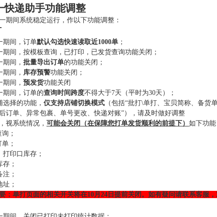
一快递助手功能调整
一期间系统稳定运行，作以下功能调整：
打
一期间，订单
默认勾选快速读取近1000单
；
一期间，按模板查询，已打印，已发货查询功能关闭；
一期间，
批量导出订单
的功能关闭；
一期间，
库存预警
功能关闭；
一期间，
预发货
功能关闭
一期间，订单的
查询时间跨度
不得大于7天（平时为30天）；
铺选择的功能，
仅支持店铺切换模式
（包括“批打\单打、宝贝简称、备货
后订单、异常包裹、单号更改、快递对账”），请及时做好调整
，视系统情况，
可能会关闭（在保障您打单发货顺利的前提下）
如下功能
查询；
订单；
，打印口库存；
库存；
备注；
地址；
要：单打页面的相关开关将在10月24日提前关闭。如有疑问请联系客服
一期间，关闭已打印未打印统计数据；