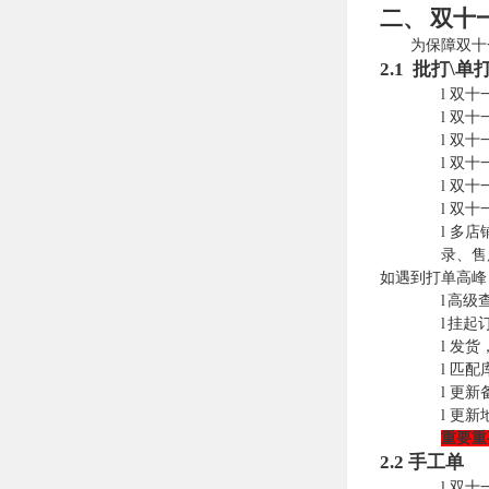
二、
双十
为保障双十
2.1
批打\单
l
双十
l
双十
l
双十
l
双十
l
双十
l
双十
l
多店
录、售
如遇到打单高峰
l
高级
l
挂起
l
发货
l
匹配
l
更新
l
更新
重要重
2.2
手工单
l
双十