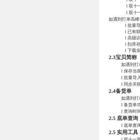
l
双十
l
双十
如遇到打单高峰
l
批量导入
l
已有
l
高级
l
扣库
l
下载
2.3
宝贝简称
如遇到打
l
保存当
l
批量导
l
同步关
2.4
备货单
如遇到打
l
备货单
l
查询时
2.5
底单查询
l
底单查
2.5
实用工具
l
双十一