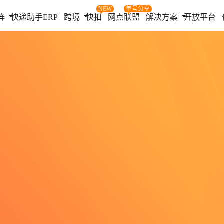
NEW
单号分享
阵
快递助手ERP
跨境
快扣
网点联盟
解决方案
开放平台