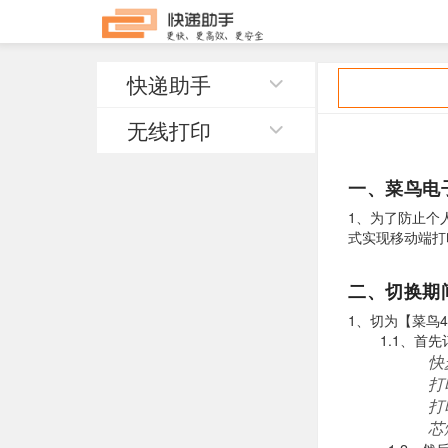
快递助手
无线打印
一、菜鸟电
1、为了防止个
式实现移动端打
二、切换期
1、切为【菜鸟
1.1、首先
快
打
打
芯