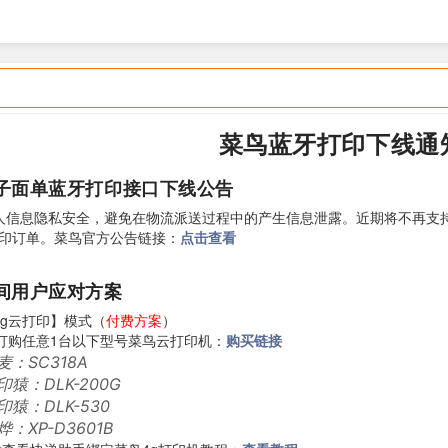
菜鸟蓝牙打印下线通
子面单蓝牙打印接口下线公告
人信息隐私安全，避免在物流派送过程中的产生信息泄露。近期将不再支
印订单。菜鸟官方公告链接：
点击查看
间用户应对方案
4g云打印】模式（
付费方案
）
订购任意1
台以下型号菜鸟云打印机：
购买链接
麦：
SC318A
印猿：
DLK-200G
印猿：
DLK-530
烨：
XP-D3601B