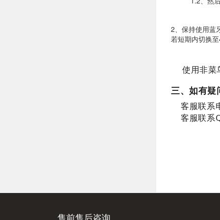
1.2、
2、保持使用蓝
短期内切换至
若
使用非菜
三、
如有疑
客服联系电话
客服联系QQ
售前售后咨询