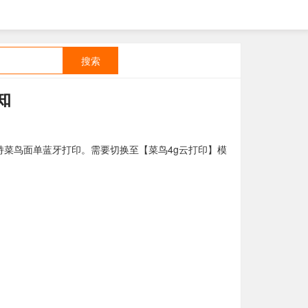
搜索
知
持菜鸟面单蓝牙打印。需要切换至【菜鸟4g云打印】模