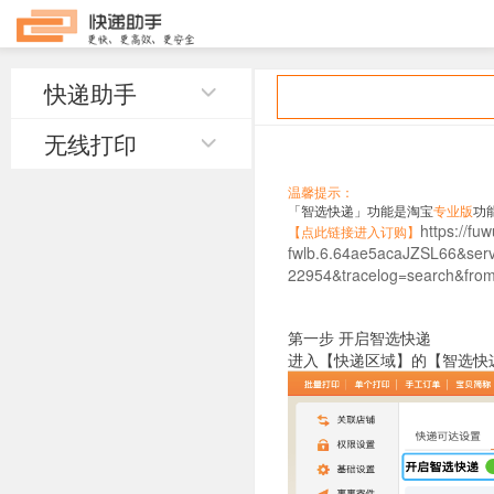
快递助手
智选快
无线打印
温馨提示：
「智选快递」功能是淘宝
专业版
功
https://f
【点此链接进入订购】
fwlb.6.64ae5acaJZSL66&serv
22954&tracelog=search
第一步 开启智选快递
进入【快递区域】的【智选快