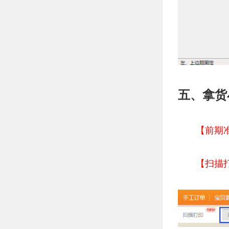
五、拿货
【前期
【扫描