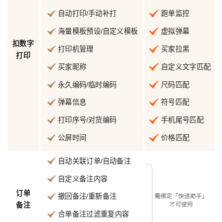
自动打印/手动补打
跑单监控
海量模板预设/自定义模板
虚拟弹幕
扣数字
打印机管理
买家拉黑
打印
买家昵称
自定义文字匹配
永久编码/临时编码
尺码匹配
弹幕信息
符号匹配
打印序号/对货编码
手机尾号匹配
公屏时间
价格匹配
自动关联订单/自动备注
自定义备注内容
订单
撤回备注/重新备注
备注
合单备注过滤重复内容